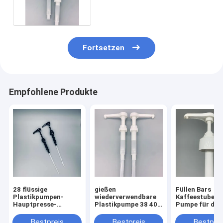
30cc
Fortsetzen
Empfohlene Produkte
28 flüssige
gießen
Füllen Bars
Plastikpumpen-
wiederverwendbare
Kaffeestube-S
Hauptpresse-
Plastikpumpe 38 400
Pumpe für das
Nahrungsmittelgrad
des sirup-15ml
Zusammendrü
der Zufuhr-400/28
Soßen-Pumpe
von Honey Jam
Bestpreis
Bestpreis
Bestprei