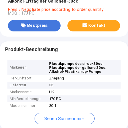
Alkohol-Ertrag der Gallonen-30cc
Preis：Negotiate price according to order quantity
MOQ：170 PC
Bestpreis
Kontakt
Produkt-Beschreibung
,
Plastikpumpe des sirup-30cc
Markieren
,
Plastikpumpe der gallone 30cc
Alkohol-Plastiksirup-Pumpe
Herkunftsort
Zhejiang
Lieferzeit
35
Markenname
UK
Min Bestellmenge
170 PC
Modellnummer
30-1
Sehen Sie mehr an