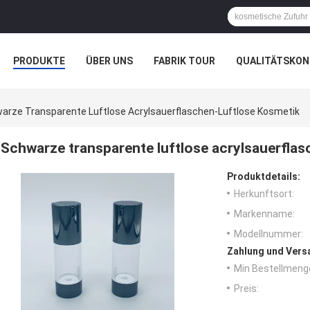
PRODUKTE
ÜBER UNS
FABRIK TOUR
QUALITÄTSKON
arze Transparente Luftlose Acrylsauerflaschen-Luftlose Kosmetik
Schwarze transparente luftlose acrylsauerflas
Produktdetails:
Herkunftsort:
Markenname:
Modellnummer:
Zahlung und Vers
Min Bestellmeng
Preis: