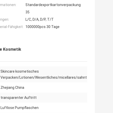
rmationen:
Standardexportkartonverpackung
35
ngen:
L/C, D/A, D/P, T/T
ial-Fähigkeit:
1000000pcs 30 Tage
se Kosmetik
Skincare kosmetisches
Verpacken/Lotionen/Wesentliches/micellares/sahnt
Zhejiang China
transparenter Auftritt
Luftlose Pumpflaschen