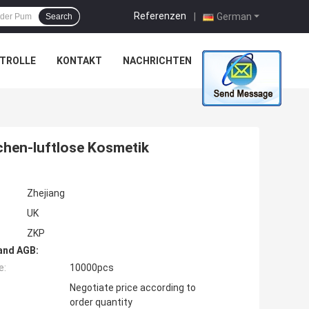
Referenzen
|
German
Search
TROLLE
KONTAKT
NACHRICHTEN
ALLE FÄLLE
chen-luftlose Kosmetik
Zhejiang
UK
ZKP
and AGB:
e:
10000pcs
Negotiate price according to
order quantity