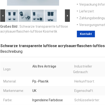
Verpackung Info
Lieferzeit:
Zahlungsbedingu
Versorgungsmater
Großes Bild :
Schwarze transparente luftlose
acrylsauerflaschen-luftlose Kosmetik
Kontakt
Schwarze transparente luftlose acrylsauerflaschen-luftlo
Beschreibung
Als Ihre Anträge
Industrieller
Logo:
Gebrauch:
Material:
Pp.-Plastik
Herkunftsort:
Markenname:
UK
Eigenschaft:
Farbe:
Irgendeine Farbdose
Schlüsselwörter: