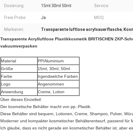
Dosierung:
15ml 30ml 50ml
Service:
Freie Probe:
Ja
MOQ:
Markieren:
Transparente luftlose acrylsauerflasche
,
Kosm
Transparente Acrylluftlose Plastikkosmetik BRITISCHEN ZKP-Sch
vakuumverpacken
Material
PP/Aluminium
Größe
15ml, 30ml, 50ml
Farbe
Irgendwelche Farben
Logo
Angenommen
Anwendung
Creme, Lotion
Über dieses Einzelteil:
Der kosmetische Behälter macht von pp.-Plastik.
Diese Behälter sind bequem, Lotionen, Creme, Shampoo, Pulver, Würze
Moderner und kompakter kosmetischer Behälterentwurf, passend für M
Ich glaube, dass es nicht gerade ein kosmetischer Behälter ist, aber ei