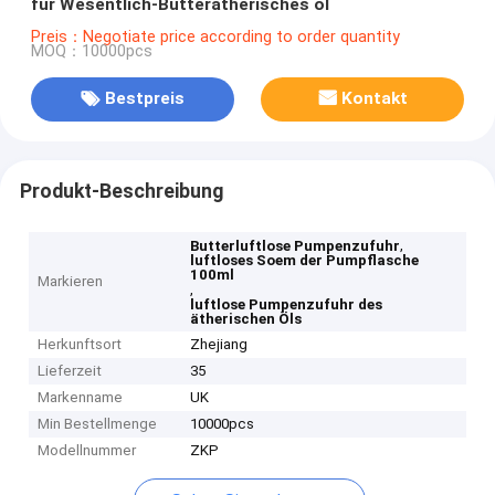
für Wesentlich-Butterätherisches öl
Preis：Negotiate price according to order quantity
MOQ：10000pcs
Bestpreis
Kontakt
Produkt-Beschreibung
,
Butterluftlose Pumpenzufuhr
luftloses Soem der Pumpflasche
100ml
Markieren
,
luftlose Pumpenzufuhr des
ätherischen Öls
Herkunftsort
Zhejiang
Lieferzeit
35
Markenname
UK
Min Bestellmenge
10000pcs
Modellnummer
ZKP