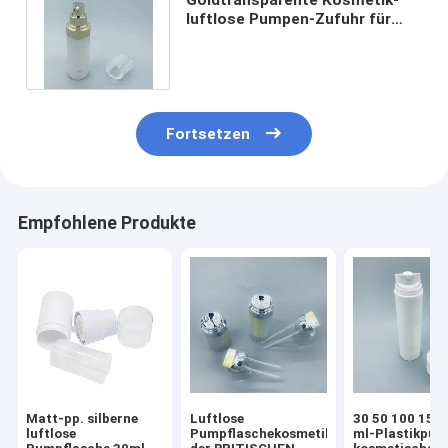
luftlose Pumpen-Zufuhr für
Wesentlich-Butterätherisches
öl
Fortsetzen
Empfohlene Produkte
Matt-pp. silberne
Luftlose
30 50 100 150
luftlose
Pumpflaschekosmetik
ml-Plastikpu